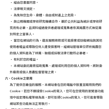
· 經由您書面同意。
· 法律明文規定。
· 為免除您生命、身體、自由或財產上之危險。
· 與公務機關或學術研究機構合作，基於公共利益為統計或學術研
究而有必要，且資料經過提供者處理或蒐集者依其揭露方式無從識
別特定之當事人。
· 當您在網站的行為，違反服務條款或可能損害或妨礙網站與其他
使用者權益或導致任何人遭受損害時，經網站管理單位研析揭露您
的個人資料是為了辨識、聯絡或採取法律行動所必要者。
· 有利於您的權益。
· 本網站委託廠商協助蒐集、處理或利用您的個人資料時，將對委
外廠商或個人善盡監督管理之責。
六、Cookie之使用
為了提供您最佳的服務，本網站會在您的電腦中放置並取用我們的
Cookie，若您不願接受Cookie的寫入，您可在您使用的瀏覽器功能
項中設定隱私權等級為高，即可拒絕Cookie的寫入，但可能會導致
網站某些功能無法正常執行。