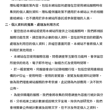
隱私權保護政策內容，包括本網站如何處理在您使用網站服務時收
集到的個人識別資料。隱私權保護政策不適用於本網站以 外的相關
連結網站，也不適用於非本網站所委託或參與管理的人員。
二、個人資料的蒐集、處理及利用方式
‧ 當您造訪本網站或使用本網站所提供之功能服務時，我們將視該
服務功能性質，請您提供必要的個人資料，並在該特定目的範圍內
處理及利用您的個人資料；非經您書面同意，本網站不會將個人資
料用於其他用途。
‧ 本網站在您使用服務信箱、問卷調查等互動性功能時，會保留您
所提供的姓名、電子郵件地址、聯絡方式及使用時間等。
‧ 於一般瀏覽時，伺服器會自行記錄相關行徑，包括您使用連線設
備的IP位址、使用時間、使用的瀏覽器、瀏覽及點選資料記錄等，
做為我們增進網站服務的參考依據，此記錄為內部應用，決不對外
公佈。
‧ 為提供精確的服務，我們會將收集的問卷調查內容進行統計與分
析，分析結果之統計數據或說明文字呈現，除供內部研究外，我們
會視需要公佈統計數據及說明文字，但不涉及特定個人之資料。