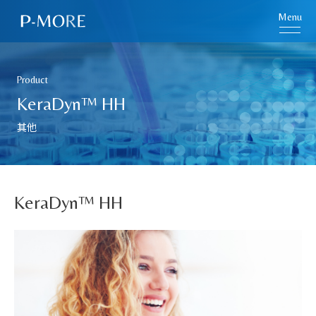
Menu
Product
KeraDyn™ HH
其他
KeraDyn™ HH