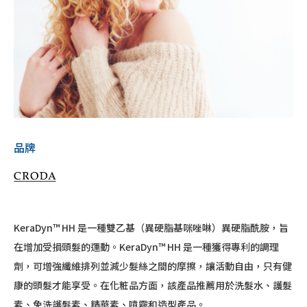
品牌
KeraDyn™ HH 是一種雙乙基（異硬脂基咪唑啉）異硬脂酰胺，旨
在增加受損頭髮的運動。KeraDyn™ HH 是一種獲得專利的調理
劑，可增強纖維排列並減少髮絲之間的摩擦，讓活動自由，只有健
康的頭髮才能享受。在化粧品方面，該產品推薦用於洗髮水、護髮
素、免洗護髮素、精華素、噴霧和造型產品。