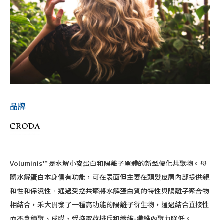
品牌
Voluminis™ 是水解小麥蛋白和陽離子單體的新型優化共聚物。母
體水解蛋白本身俱有功能，可在表面但主要在頭髮皮層內部提供親
和性和保濕性。通過受控共聚將水解蛋白質的特性與陽離子聚合物
相結合，禾大開發了一種高功能的陽離子衍生物，通過結合直接性
而不會積聚、成膜、受控電荷排斥和纖維-纖維內聚力降低。