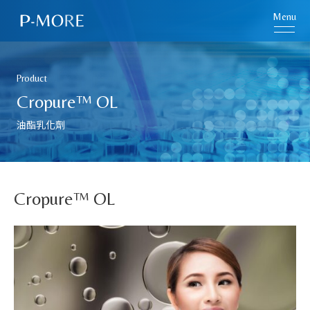
Menu
Product
Cropure™ OL
油酯乳化劑
Cropure™ OL