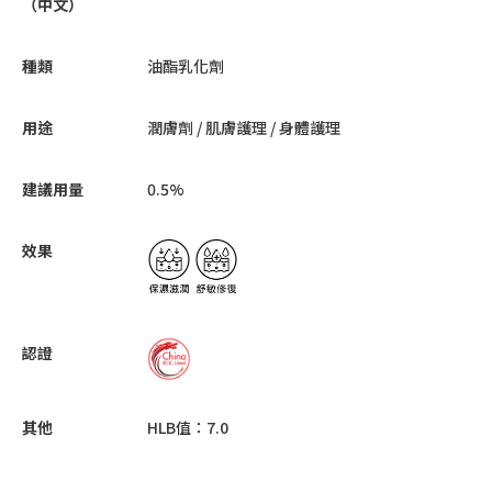
（中文）
種類
油酯乳化劑
用途
潤膚劑 / 肌膚護理 / 身體護理
建議用量
0.5%
效果
認證
其他
HLB值：7.0