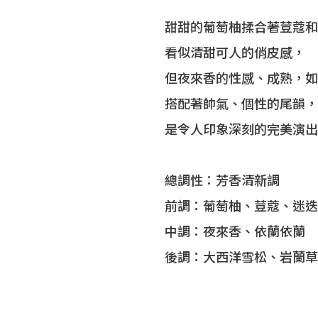
甜甜的葡萄柚揉合著荳蔻和
看似清甜可人的俏皮感，
但夜來香的性感、成熟，如
搭配著帥氣、個性的尾韻，
是令人印象深刻的完美演出
總調性：芳香清新調
前調：葡萄柚、荳蔻、迷迭
中調：夜來香、依蘭依蘭
後調：大西洋雪松、岩蘭草