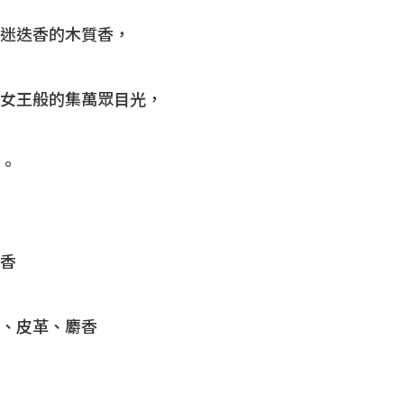
迷迭香的木質香，
女王般的集萬眾目光，
。
香
、皮革、麝香