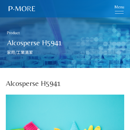
Menu
Product
Alcosperse H5941
家用/工業清潔
Alcosperse H5941