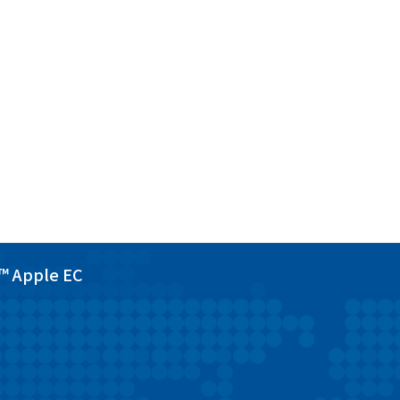
d™ Apple EC