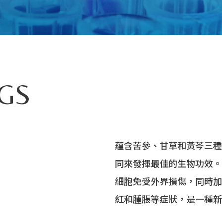
SGS
蘊含苦參、甘草和黃芩三種
同來發揮最佳的生物功效。
細胞免受外界損傷，同時加
紅和腫脹等症狀，是一種新