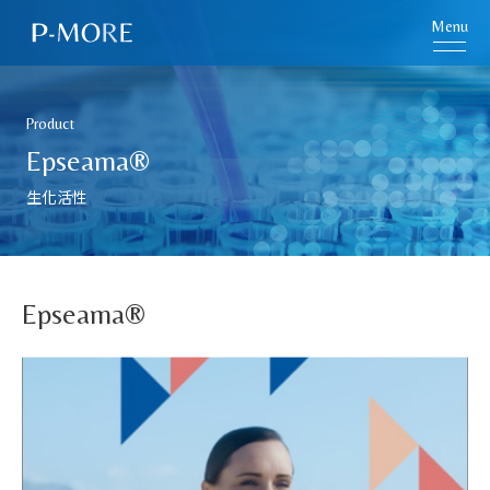
Menu
Product
Epseama®
生化活性
Epseama®