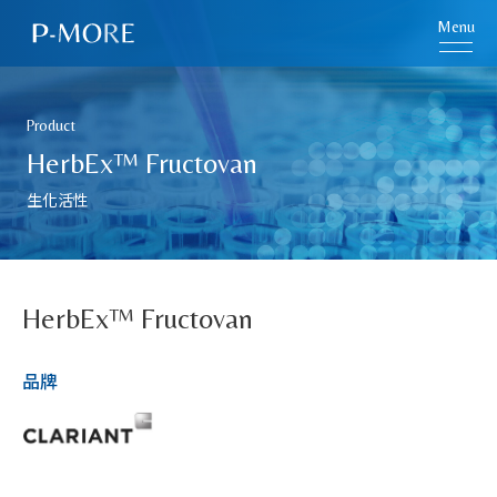
Menu
Product
HerbEx™ Fructovan
生化活性
HerbEx™ Fructovan
品牌