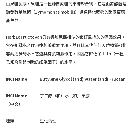
由果糖製成，果糖是一種源自蔗糖的果糖聚合物。它是由發酵菌運
動發酵單胞菌（Zymomonas mobilis）通過轉化蔗糖的酶促反應
產生的。
HerbEx Fructovan具有與玻尿酸相似的良好且持久的保濕效果。
它在組織水合作用中起著重要作用，並且比其他任何天然物質都能
容納更多的水。它還具有抗刺激作用，因為它降低了IL-1α（一種
已知會引起刺激的細胞因子）的水平。
INCI Name
Butylene Glycol (and) Water (and) Fructan
INCI Name
丁二醇（和）水（和）果膠
（中文）
種類
生化活性