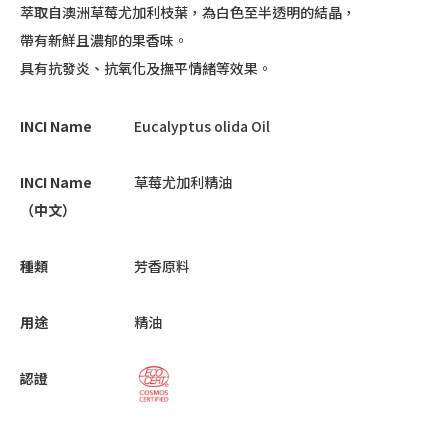
萃取自澳洲草莓尤加利枝葉，為白色至半透明的結晶，
帶有新鮮且濃郁的果香味。
具有抗發炎、抗氧化及撫平情緒等效果。
INCI Name
Eucalyptus olida Oil
INCI Name
草莓尤加利精油
（中文）
種類
芳香原料
用途
精油
認證