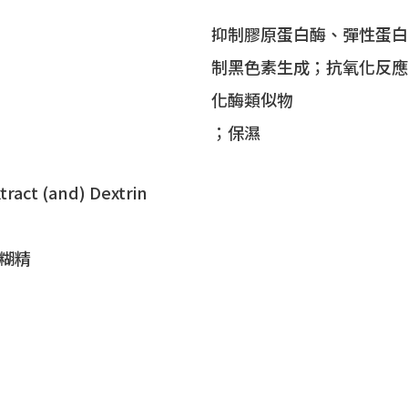
抑制膠原蛋白酶、彈性蛋白
制黑色素生成；抗氧化反應；
化酶類似物
；保濕
tract (and) Dextrin
糊精