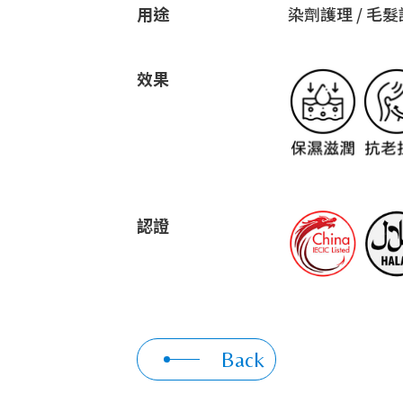
用途
染劑護理 / 毛髮
效果
認證
Back