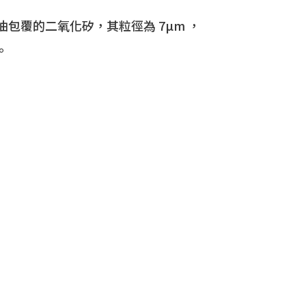
一種矽油包覆的二氧化矽，其粒徑為 7µm ，
g)。