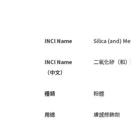
INCI Name
Silica (and) M
INCI Name
二氧化矽（和）
（中文）
種類
粉體
用途
膚感修飾劑