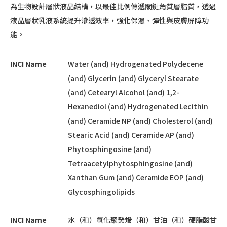
為生物設計層狀液晶結構，以最佳比例傳遞關鍵角質層脂質，透過
液晶層狀乳液系統提升滲透效率，強化保濕、彈性與皮膚屏障功
能。
INCI Name
Water (and) Hydrogenated Polydecene
(and) Glycerin (and) Glyceryl Stearate
(and) Cetearyl Alcohol (and) 1,2-
Hexanediol (and) Hydrogenated Lecithin
(and) Ceramide NP (and) Cholesterol (and)
Stearic Acid (and) Ceramide AP (and)
Phytosphingosine (and)
Tetraacetylphytosphingosine (and)
Xanthan Gum (and) Ceramide EOP (and)
Glycosphingolipids
INCI Name
水（和）氫化聚癸烯（和）甘油（和）硬脂酸甘