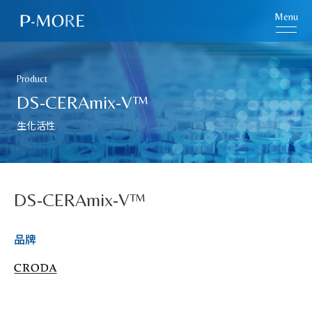
Menu
Product
DS-CERAmix-V™
生化活性
DS-CERAmix-V™
品牌