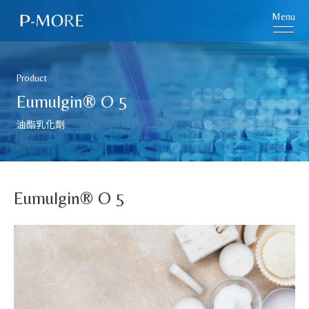
Menu
Product
Eumulgin® O 5
油酯乳化劑
Eumulgin® O 5