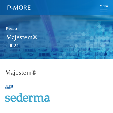
Menu
Product
Majestem®
生化活性
Majestem®
品牌