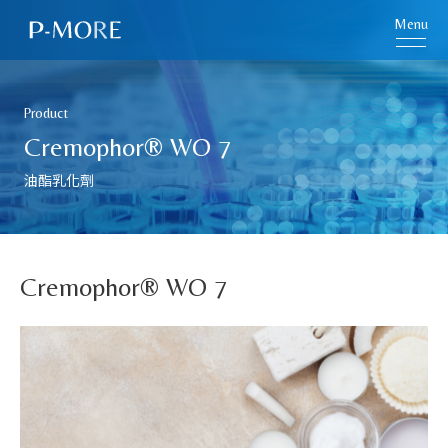
Menu
Product
Cremophor® WO 7
油酯乳化劑
Cremophor® WO 7