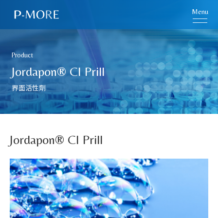
Menu
Product
Jordapon® CI Prill
界面活性劑
Jordapon® CI Prill