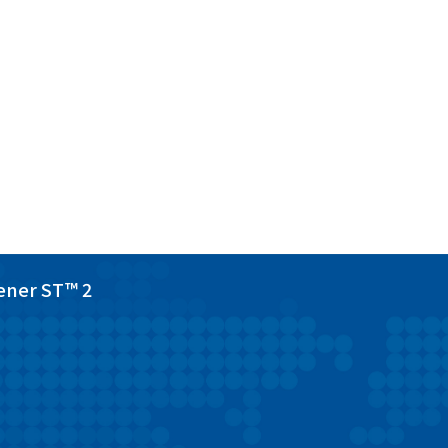
ener ST™ 2