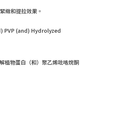
緊緻和提拉效果。
nd) PVP (and) Hydrolyzed
和）水解植物蛋白（和）聚乙烯吡咯烷酮