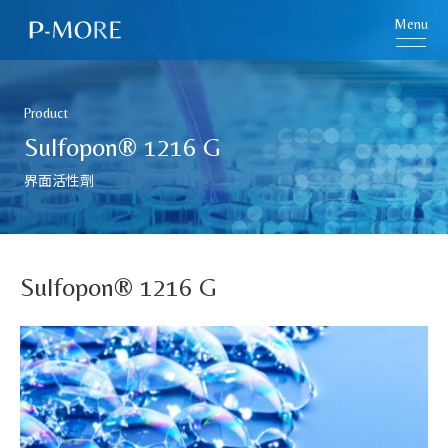
Menu
Product
Sulfopon® 1216 G
界面活性劑
Sulfopon® 1216 G