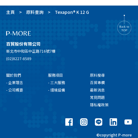
主頁
原料查詢
Texapon® K 12 G
百貿股份有限公司
新北市中和區中正路716號7樓
(02)8227-8589
關於我們
服務項目
原料搜尋
- 企業理念
- 三大服務
百貿專欄
- 公司概要
- 環境設備
最新消息
常見問題
隱私權政策
©copyright P-more