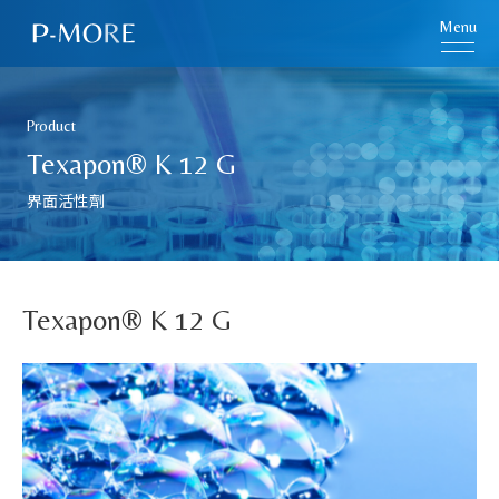
Menu
Product
Texapon® K 12 G
界面活性劑
Texapon® K 12 G