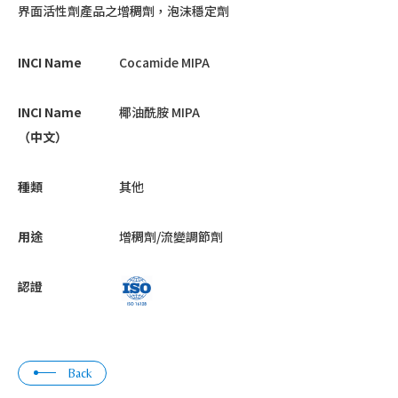
界面活性劑產品之增稠劑，泡沫穩定劑
INCI Name
Cocamide MIPA
INCI Name
椰油酰胺 MIPA
（中文）
種類
其他
用途
增稠劑/流變調節劑
認證
Back