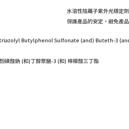
水溶性陰離子紫外光穩定劑，
保護產品的安定，避免產品
iazolyl Butylphenol Sulfonate (and) Buteth-3 (and)
磺酸鈉 (和)丁醇聚醚-3 (和) 檸檬酸三丁酯