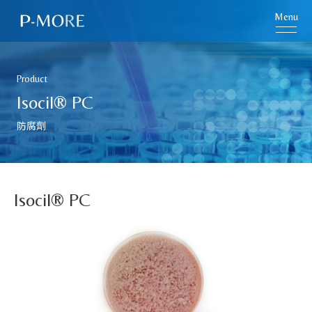
Menu
Product
Isocil® PC
防腐劑
Isocil® PC