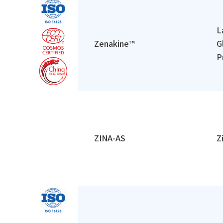
L
Zenakine™
G
P
ZINA-AS
Z