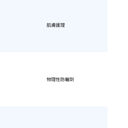
肌膚護理
物理性防曬劑