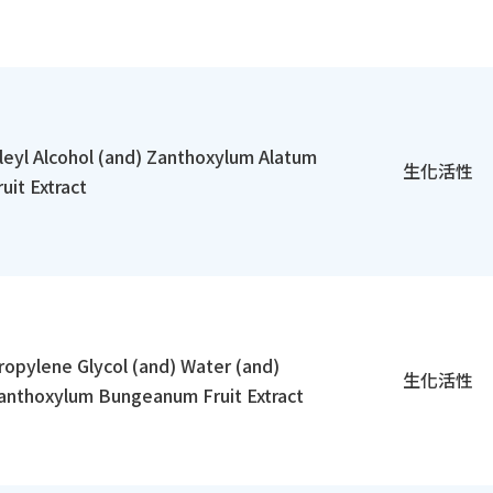
leyl Alcohol (and) Zanthoxylum Alatum
生化活性
ruit Extract
ropylene Glycol (and) Water (and)
生化活性
anthoxylum Bungeanum Fruit Extract