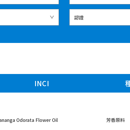
INCI
ananga Odorata Flower Oil
芳香原料