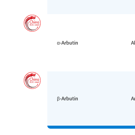
α-Arbutin
A
β-Arbutin
A