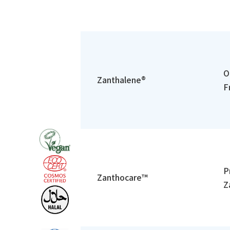
O
Zanthalene®
F
P
Zanthocare™
Z