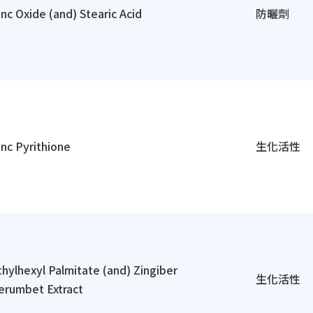
inc Oxide (and) Stearic Acid
防曬劑
inc Pyrithione
生化活性
thylhexyl Palmitate (and) Zingiber
生化活性
erumbet Extract