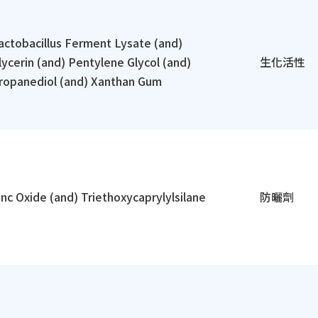
actobacillus Ferment Lysate (and)
lycerin (and) Pentylene Glycol (and)
生化活性
ropanediol (and) Xanthan Gum
inc Oxide (and) Triethoxycaprylylsilane
防曬劑