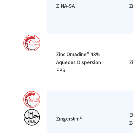
ZINA-SA
Z
Zinc Omadine® 48%
Aqueous Dispersion
Z
FPS
E
Zingerslim®
Z